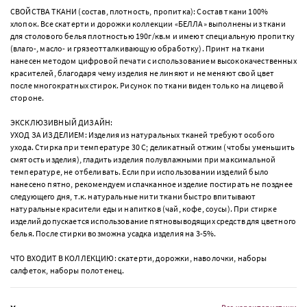
СВОЙСТВА ТКАНИ (состав, плотность, пропитка): Состав ткани 100%
хлопок. Все скатерти и дорожки коллекции «БЕЛЛА» выполнены из ткани
для столового белья плотностью 190г/кв.м и имеют специальную пропитку
(влаго-, масло- и грязеотталкивающую обработку). Принт на ткани
нанесен методом цифровой печати с использованием высококачественных
красителей, благодаря чему изделия не линяют и не меняют свой цвет
после многократных стирок. Рисунок по ткани виден только на лицевой
стороне.
ЭКСКЛЮЗИВНЫЙ ДИЗАЙН:
УХОД ЗА ИЗДЕЛИЕМ: Изделия из натуральных тканей требуют особого
ухода. Стирка при температуре 30 С; деликатный отжим (чтобы уменьшить
смятость изделия), гладить изделия полувлажными при максимальной
температуре, не отбеливать. Если при использовании изделий было
нанесено пятно, рекомендуем испачканное изделие постирать не позднее
следующего дня, т.к. натуральные нити ткани быстро впитывают
натуральные красители еды и напитков (чай, кофе, соусы). При стирке
изделий допускается использование пятновыводящих средств для цветного
белья. После стирки возможна усадка изделия на 3-5%.
ЧТО ВХОДИТ В КОЛЛЕКЦИЮ: скатерти, дорожки, наволочки, наборы
салфеток, наборы полотенец.