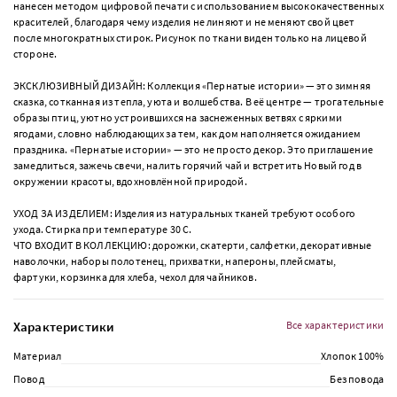
нанесен методом цифровой печати с использованием высококачественных
красителей, благодаря чему изделия не линяют и не меняют свой цвет
после многократных стирок. Рисунок по ткани виден только на лицевой
стороне.
ЭКСКЛЮЗИВНЫЙ ДИЗАЙН: Коллекция «Пернатые истории» — это зимняя
сказка, сотканная из тепла, уюта и волшебства. В её центре — трогательные
образы птиц, уютно устроившихся на заснеженных ветвях с яркими
ягодами, словно наблюдающих за тем, как дом наполняется ожиданием
праздника. «Пернатые истории» — это не просто декор. Это приглашение
замедлиться, зажечь свечи, налить горячий чай и встретить Новый год в
окружении красоты, вдохновлённой природой.
УХОД ЗА ИЗДЕЛИЕМ: Изделия из натуральных тканей требуют особого
ухода. Стирка при температуре 30 С.
ЧТО ВХОДИТ В КОЛЛЕКЦИЮ: дорожки, скатерти, салфетки, декоративные
наволочки, наборы полотенец, прихватки, напероны, плейсматы,
фартуки, корзинка для хлеба, чехол для чайников.
Характеристики
Все характеристики
Материал
Хлопок 100%
Повод
Без повода