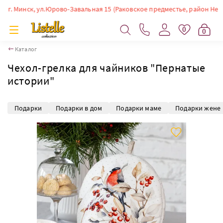
 Минск, ул.Юрово-Завальная 15 (Раковское предместье, район Немиги). 
0
0
Каталог
Чехол-грелка для чайников "Пернатые
истории"
Подарки
Подарки в дом
Подарки маме
Подарки жене