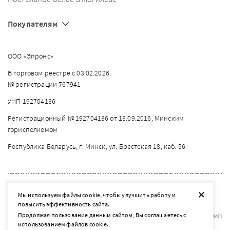
Покупателям
ООО «Эпронс»
В торговом реестре с 03.02.2026,
№ регистрации 767941
УНП 192704136
Регистрационный № 192704136 от 13.09.2016, Минским
горисполкомом
Республика Беларусь, г. Минск, ул. Брестская 18, каб. 56
2026 © listelle.by
+
Мы используем файлы cookie, чтобы улучшить работу и
Разработка сайта — SLAM
повысить эффективность сайта.
Продолжая пользование данным сайтом, Вы соглашаетесь с
использованием файлов cookie.