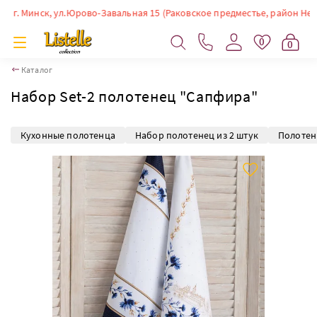
. Минск, ул.Юрово-Завальная 15 (Раковское предместье, район Немиги).
0
0
Каталог
Набор Set-2 полотенец "Сапфира"
Кухонные полотенца
Набор полотенец из 2 штук
Полотен