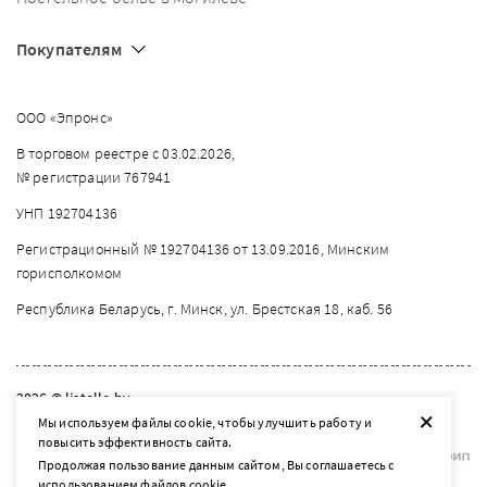
Покупателям
ООО «Эпронс»
В торговом реестре с 03.02.2026,
№ регистрации 767941
УНП 192704136
Регистрационный № 192704136 от 13.09.2016, Минским
горисполкомом
Республика Беларусь, г. Минск, ул. Брестская 18, каб. 56
2026 © listelle.by
+
Мы используем файлы cookie, чтобы улучшить работу и
Разработка сайта — SLAM
повысить эффективность сайта.
Продолжая пользование данным сайтом, Вы соглашаетесь с
использованием файлов cookie.