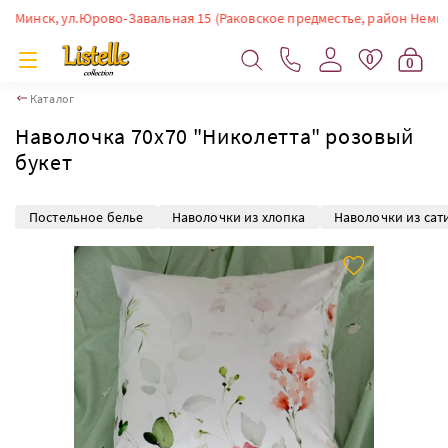
инск, ул.Юрово-Завальная 15 (Раковское предместье, район Немиги). Вр
0
0
Каталог
Наволочка 70х70 "Николетта" розовый
букет
Постельное белье
Наволочки из хлопка
Наволочки из сат