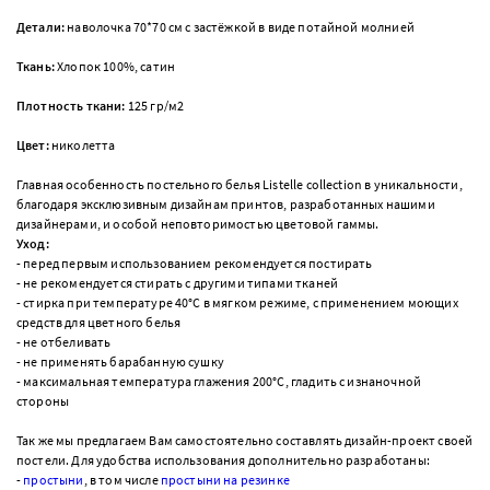
Детали:
наволочка 70*70 см с застёжкой в виде потайной молнией
Ткань:
Хлопок 100%, сатин
Плотность ткани:
125 гр/м
2
Цвет:
николетта
Главная особенность постельного белья Listelle collection в уникальности,
благодаря эксклюзивным дизайнам принтов, разработанных нашими
дизайнерами, и особой неповторимостью цветовой гаммы.
Уход:
- перед первым использованием рекомендуется постирать
- не рекомендуется стирать с другими типами тканей
- стирка при температуре 40°С в мягком режиме, с применением моющих
средств для цветного белья
- не отбеливать
- не применять барабанную сушку
- максимальная температура глажения 200°С, гладить с изнаночной
стороны
Так же мы предлагаем Вам самостоятельно составлять дизайн-проект своей
постели.
Для удобства использования дополнительно разработаны:
-
простыни
, в том числе
простыни на резинке