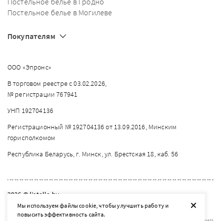
Постельное белье в Гродно
Постельное белье в Могилеве
Покупателям
ООО «Эпронс»
В торговом реестре с 03.02.2026,
№ регистрации 767941
УНП 192704136
Регистрационный № 192704136 от 13.09.2016, Минским
горисполкомом
Республика Беларусь, г. Минск, ул. Брестская 18, каб. 56
2026 © listelle.by
+
Мы используем файлы cookie, чтобы улучшить работу и
Разработка сайта — SLAM
повысить эффективность сайта.