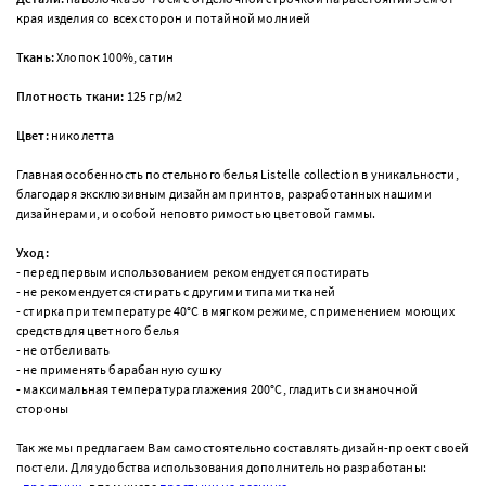
края изделия со всех сторон и потайной молнией
Ткань:
Хлопок 100%, сатин
Плотность ткани:
125 гр/м
2
Цвет:
николетта
Главная особенность постельного белья Listelle collection в уникальности,
благодаря эксклюзивным дизайнам принтов, разработанных нашими
дизайнерами, и особой неповторимостью цветовой гаммы.
Уход:
- перед первым использованием рекомендуется постирать
- не рекомендуется стирать с другими типами тканей
- стирка при температуре 40°С в мягком режиме, с применением моющих
средств для цветного белья
- не отбеливать
- не применять барабанную сушку
- максимальная температура глажения 200°С, гладить с изнаночной
стороны
Так же мы предлагаем Вам самостоятельно составлять дизайн-проект своей
постели.
Для удобства использования дополнительно разработаны: