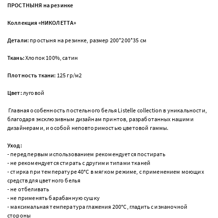
ПРОСТНЫНЯ на резинке
Коллекция «НИКОЛЕТТА»
Детали:
простыня на резинке, размер 200*200*35 см
Ткань:
Хлопок 100%, сатин
Плотность ткани:
125 гр/м2
Цвет:
луговой
Главная особенность постельного белья Listelle collection в уникальности,
благодаря эксклюзивным дизайнам принтов, разработанных нашими
дизайнерами, и особой неповторимостью цветовой гаммы.
Уход:
- перед первым использованием рекомендуется постирать
- не рекомендуется стирать с другими типами тканей
- стирка при температуре 40°С в мягком режиме, с применением моющих
средств для цветного белья
- не отбеливать
- не применять барабанную сушку
- максимальная температура глажения 200°С, гладить с изнаночной
стороны