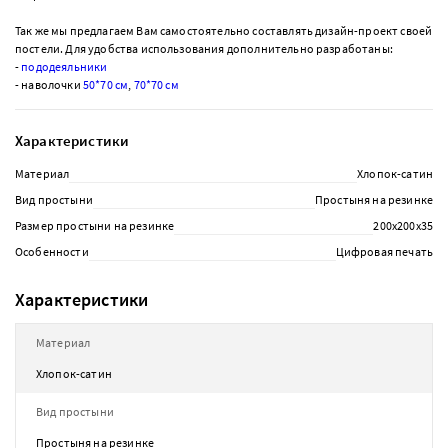
Так же мы предлагаем Вам самостоятельно составлять дизайн-проект своей
постели. Для удобства использования дополнительно разработаны:
-
пододеяльники
- наволочки
50*70 см
,
70*70 см
Характеристики
Материал
Хлопок-сатин
Вид простыни
Простыня на резинке
Размер простыни на резинке
200х200х35
Особенности
Цифровая печать
Характеристики
Материал
Хлопок-сатин
Вид простыни
Простыня на резинке