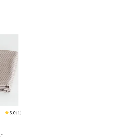
5.0
(1)
В наличии 2 шт
5.0
(1)
97.00 BYN
с"
Простыня 215х240 "Рейн"