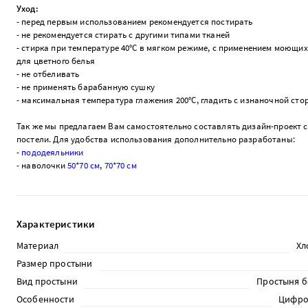
Уход:
- перед первым использованием рекомендуется постирать
- не рекомендуется стирать с другими типами тканей
- стирка при температуре 40°С в мягком режиме, с применением моющих
для цветного белья
- не отбеливать
- не применять барабанную сушку
- максимальная температура глажения 200°С, гладить с изнаночной ст
Так же мы предлагаем Вам самостоятельно составлять дизайн-проект 
постели. Для удобства использования дополнительно разработаны:
-
пододеяльники
- наволочки
50*70 см
,
70*70 см
Характеристики
Материал
Хл
Размер простыни
Вид простыни
Простыня б
Особенности
Цифро