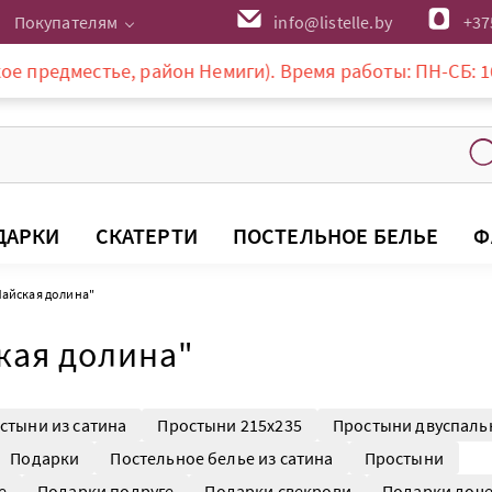
Покупателям
info@listelle.by
+37
тье, район Немиги). Время работы: ПН-СБ: 10-20:00, ВС:
ДАРКИ
СКАТЕРТИ
ПОСТЕЛЬНОЕ БЕЛЬЕ
Ф
Майская долина"
кая долина"
стыни из сатина
Простыни 215x235
Простыни двуспаль
Подарки
Постельное белье из сатина
Простыни
е
Подарки подруге
Подарки свекрови
Подарки доч