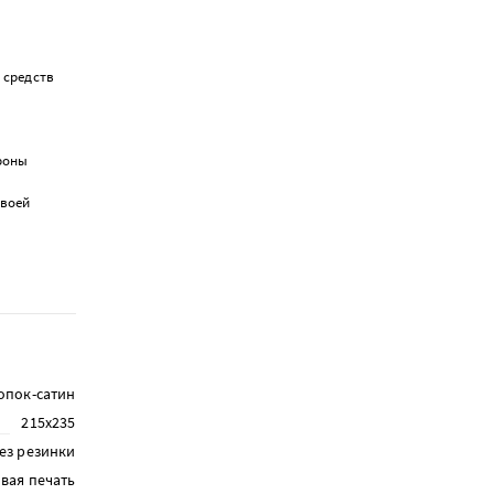
 средств
ороны
своей
опок-сатин
215х235
ез резинки
вая печать