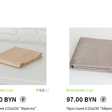
ии 1 шт
5.0
(1)
В наличии 1 шт
0 BYN
97.00 BYN
ня 215х235 "Фреска"
Простыня 215х235 "Айри