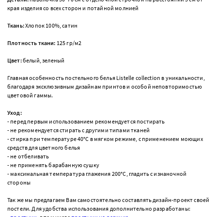
края изделия со всех сторон и потайной молнией
Ткань:
Хлопок 100%, сатин
Плотность ткани:
125 гр/м
2
Цвет:
белый, зеленый
Главная особенность постельного белья Listelle collection в уникальности,
благодаря эксклюзивным дизайнам принтов и особой неповторимостью
цветовой гаммы.
Уход:
- перед первым использованием рекомендуется постирать
- не рекомендуется стирать с другими типами тканей
- стирка при температуре 40°С в мягком режиме, с применением моющих
средств для цветного белья
- не отбеливать
- не применять барабанную сушку
- максимальная температура глажения 200°С, гладить с изнаночной
стороны
Так же мы предлагаем Вам самостоятельно составлять дизайн-проект своей
постели.
Для удобства использования дополнительно разработаны: