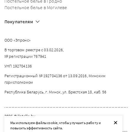
Постельное белье в Гродно
Постельное белье в Могилеве
Покупателям
ООО «Эпронс»
В торговом реестре с 03.02.2026,
№ регистрации 767941
УНП 192704136
Регистрационный № 192704136 от 13.09.2016, Минским
горисполкомом
Республика Беларусь, г. Минск, ул. Брестская 18, каб. 56
2026 © listelle.by
+
Мы используем файлы cookie, чтобы улучшить работу и
Разработка сайта — SLAM
повысить эффективность сайта.