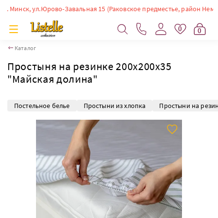
Минск, ул.Юрово-Завальная 15 (Раковское предместье, район Немиги). В
0
0
Каталог
Простыня на резинке 200х200х35
"Майская долина"
Постельное белье
Простыни из хлопка
Простыни на резин