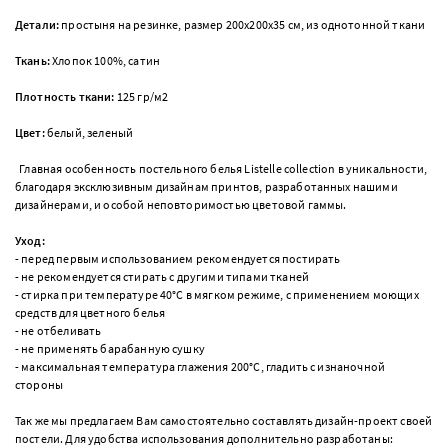
Детали:
простыня на резинке, размер 200х200х35 см, из однотонной ткани
Ткань:
Хлопок 100%, сатин
Плотность ткани:
125 гр/м2
Цвет:
белый, зеленый
Главная особенность постельного белья Listelle collection в уникальности,
благодаря эксклюзивным дизайнам принтов, разработанных нашими
дизайнерами, и особой неповторимостью цветовой гаммы.
Уход:
- перед первым использованием рекомендуется постирать
- не рекомендуется стирать с другими типами тканей
- стирка при температуре 40°С в мягком режиме, с применением моющих
средств для цветного белья
- не отбеливать
- не применять барабанную сушку
- максимальная температура глажения 200°С, гладить с изнаночной
стороны
Так же мы предлагаем Вам самостоятельно составлять дизайн-проект своей
постели. Для удобства использования дополнительно разработаны: