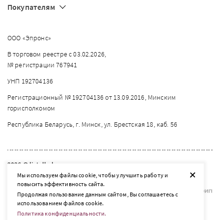
Покупателям
ООО «Эпронс»
В торговом реестре с 03.02.2026,
№ регистрации 767941
УНП 192704136
Регистрационный № 192704136 от 13.09.2016, Минским
горисполкомом
Республика Беларусь, г. Минск, ул. Брестская 18, каб. 56
2026 © listelle.by
+
Мы используем файлы cookie, чтобы улучшить работу и
Разработка сайта — SLAM
повысить эффективность сайта.
Продолжая пользование данным сайтом, Вы соглашаетесь с
использованием файлов cookie.
Политика конфиденциальности.