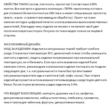
СВОЙСТВА ТКАНИ (состав, плотность, пропитка): Состав ткани 100%
хлопок. Все скатерти и дорожки коллекции «ТЕРРА» выполнены из ткани
для столового белья плотностью 190г/кв.м и имеют специальную пропитку
(влаго-, масло- и грязеотталкивающую обработку). Принт на ткани
нанесен методом цифровой печати с использованием высококачественных
красителей, благодаря чему изделия не линяют и не меняют свой цвет
после многократных стирок. Рисунок по ткани виден только на лицевой
стороне.
ЭКСКЛЮЗИВНЫЙ ДИЗАЙН:
УХОД ЗА ИЗДЕЛИЕМ: Изделия из натуральных тканей требуют особого
ухода. Стирка при температуре 30 С; деликатный отжим (чтобы уменьшить
смятость изделия), гладить изделия полувлажными при максимальной
температуре, не отбеливать. Если при использовании изделий было
нанесено пятно, рекомендуем испачканное изделие постирать не позднее
следующего дня, т.к. натуральные нити ткани быстро впитывают
натуральные красители еды и напитков (чай, кофе, соусы). При стирке
изделий допускается использование пятновыводящих средств для цветного
белья. После стирки возможна усадка изделия на 3-5%.
ЧТО ВХОДИТ В КОЛЛЕКЦИЮ: скатерти, дорожки на стол, салфетки,
декоративные наволочки, наборы полотенец, плейсматы, прихватки,
чехол-грелка для чайников, фартуки, декоративные мешки.