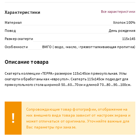
Характеристики
Все характеристики
Материал
Хлопок 100%
Повод
День рождения
Размер скатерти
115х145
Особенности
ВМГО (-водо, -масло, -грязеотталкивающая пропитка)
Описание товара
Скатерть коллекции «ТЕРРА» размером 115х145см прямоугольная. Углы
скатерти обработаны как «евроугол». Скатерть 115х145см подходит для
прямоугольного стола шириной 50...60...70см и длиной 70...80...90...100см.
Сопровождающие товар фотографии, отображение на
них внешнего вида товара зависит от настроек экрана и
может отличаться от оригинала. Уточняйте важные для
Вас параметры при заказе.